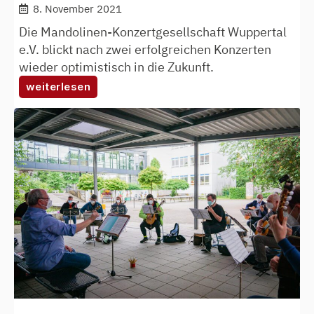
8. November 2021
Die Mandolinen-Konzertgesellschaft Wuppertal
e.V. blickt nach zwei erfolgreichen Konzerten
wieder optimistisch in die Zukunft.
:
weiterlesen
makoge
schafft
den
sprung
zurück
auf
die
bühne