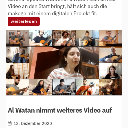
Video an den Start bringt, hält sich auch die
makoge mit einem digitalen Projekt fit.
:
weiterlesen
mit
weiteren
videos
durch
die
krise
Al Watan nimmt weiteres Video auf
12. Dezember 2020