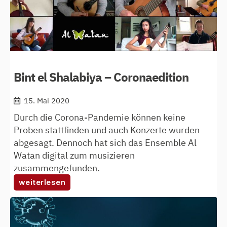
Bint el Shalabiya – Coronaedition
15. Mai 2020
Durch die Corona-Pandemie können keine
Proben stattfinden und auch Konzerte wurden
abgesagt. Dennoch hat sich das Ensemble Al
Watan digital zum musizieren
zusammengefunden.
:
weiterlesen
bint
el
shalabiya
–