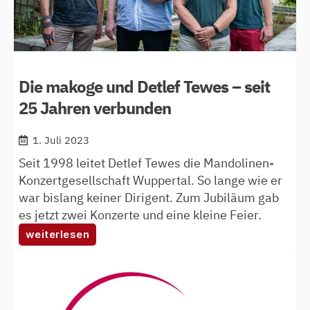
Die makoge und Detlef Tewes – seit
25 Jahren verbunden
1. Juli 2023
Seit 1998 leitet Detlef Tewes die Mandolinen-
Konzertgesellschaft Wuppertal. So lange wie er
war bislang keiner Dirigent. Zum Jubiläum gab
es jetzt zwei Konzerte und eine kleine Feier.
:
weiterlesen
die
makoge
und
detlef
tewes
–