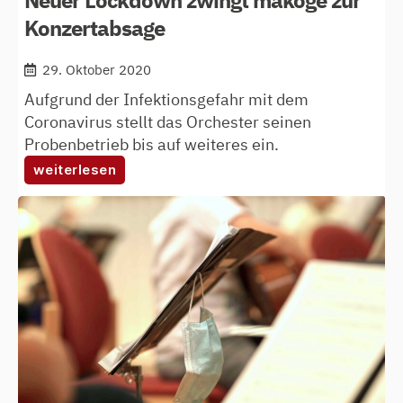
Konzertabsage
29. Oktober 2020
Aufgrund der Infektionsgefahr mit dem
Coronavirus stellt das Orchester seinen
Probenbetrieb bis auf weiteres ein.
:
weiterlesen
neuer
lockdown
zwingt
makoge
zur
konzertabsage