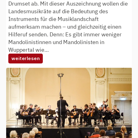
Drumset ab. Mit dieser Auszeichnung wollen die
Landesmusikräte auf die Bedeutung des
Instruments für die Musiklandschaft
aufmerksam machen – und gleichzeitig einen
Hilferuf senden. Denn: Es gibt immer weniger
Mandolinistinnen und Mandolinisten in
Wuppertal wie…
:
weiterlesen
mandoline
wird
instrument
des
jahres
2023
–
was
die
entscheidung
für
wuppertal
bedeutet