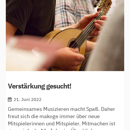
uraufführung
bei
youtube
zu
hören
Verstärkung gesucht!
21. Juni 2022
Gemeinsames Musizieren macht Spaß. Daher
freut sich die makoge immer über neue
Mitspielerinnen und Mitspieler. Mitmachen ist