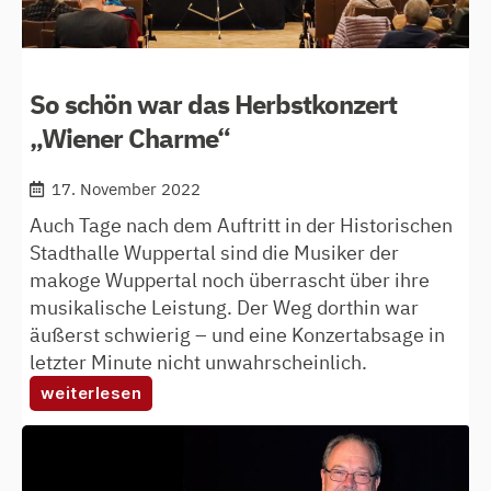
So schön war das Herbstkonzert
„Wiener Charme“
17. November 2022
Auch Tage nach dem Auftritt in der Historischen
Stadthalle Wuppertal sind die Musiker der
makoge Wuppertal noch überrascht über ihre
musikalische Leistung. Der Weg dorthin war
äußerst schwierig – und eine Konzertabsage in
letzter Minute nicht unwahrscheinlich.
:
weiterlesen
so
schön
war
das
herbstkonzert