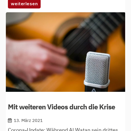
:
weiterlesen
al
watan:
mit
weltmusik
zur
integration
Mit weiteren Videos durch die Krise
13. März 2021
Corona-Update: Während Al Watan sein drittes