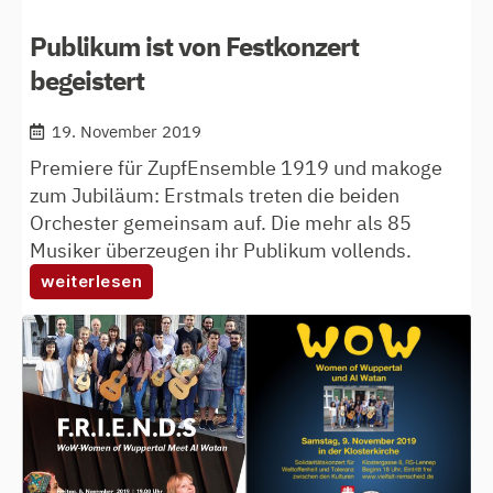
Publikum ist von Festkonzert
begeistert
19. November 2019
Premiere für ZupfEnsemble 1919 und makoge
zum Jubiläum: Erstmals treten die beiden
Orchester gemeinsam auf. Die mehr als 85
Musiker überzeugen ihr Publikum vollends.
:
weiterlesen
publikum
ist
von
festkonzert
begeistert