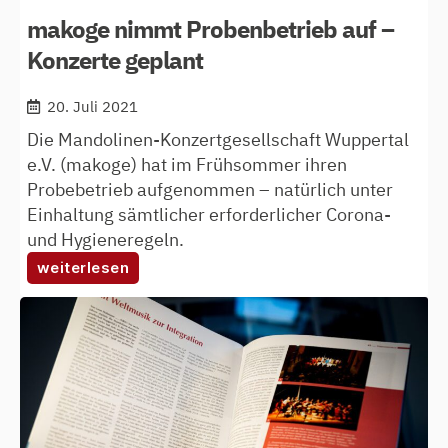
makoge nimmt Probenbetrieb auf –
Konzerte geplant
20. Juli 2021
Die Mandolinen-Konzertgesellschaft Wuppertal
e.V. (makoge) hat im Frühsommer ihren
Probebetrieb aufgenommen – natürlich unter
Einhaltung sämtlicher erforderlicher Corona-
und Hygieneregeln.
:
weiterlesen
makoge
nimmt
probenbetrieb
auf
–
konzerte
geplant