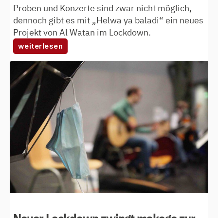
Proben und Konzerte sind zwar nicht möglich,
dennoch gibt es mit „Helwa ya baladi“ ein neues
Projekt von Al Watan im Lockdown.
:
weiterlesen
al
watan
nimmt
weiteres
video
auf
Neuer Lockdown zwingt makoge zur