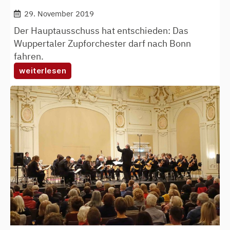
29. November 2019
Der Hauptausschuss hat entschieden: Das
Wuppertaler Zupforchester darf nach Bonn
fahren.
:
weiterlesen
makoge
nimmt
an
deutschem
orchesterwettbewerb
teil