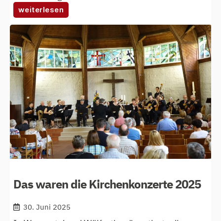
:
weiterlesen
faq:
alle
infos
zum
herbstkonzert
„kitsch
&
chaos“
Das waren die Kirchenkonzerte 2025
30. Juni 2025