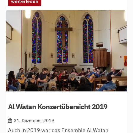
:
weiterlesen
coronavirus
macht
konzerte
unmöglich
Al Watan Konzertübersicht 2019
31. Dezember 2019
Auch in 2019 war das Ensemble Al Watan