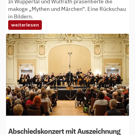
In Wuppertal und Wülfrath präsentierte die
makoge „Mythen und Märchen“. Eine Rückschau
in Bildern.
:
weiterlesen
das
waren
die
kirchenkonzerte
2025
Abschiedskonzert mit Auszeichnung