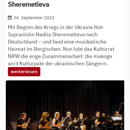
Sheremetieva
26. September 2022
Mit Beginn des Kriegs in der Ukraine floh
Sopranistin Nadiia Sheremetieva nach
Deutschland – und fand eine musikalische
Heimat im Bergischen. Nun lobt das Kulturrat
NRW die enge Zusammenarbeit: die makoge
wird Kulturpate der ukrainischen Sängerin.
:
weiterlesen
makoge
wird
kulturpate
von
nadiia
sheremetieva