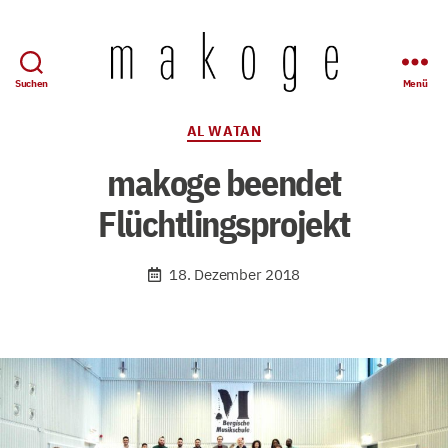
Suchen
Menü
Mandolinen-
Konzertgesellschaft
Kategorien
AL WATAN
Wuppertal
e.
makoge beendet
V.
Flüchtlingsprojekt
18. Dezember 2018