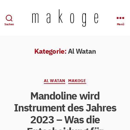
Suchen
Menü
Mandolinen-
Konzertgesellschaft
Wuppertal
e.
Kategorie:
Al Watan
V.
Kategorien
AL WATAN
MAKOGE
Mandoline wird
Instrument des Jahres
2023 – Was die