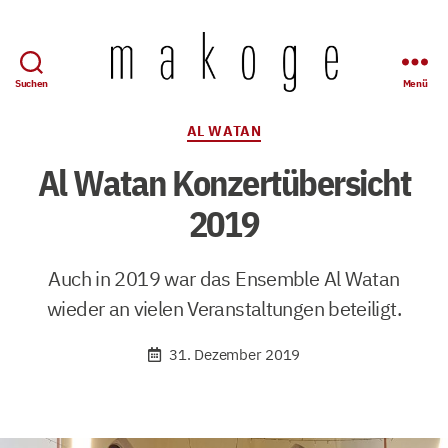
Suchen
Menü
Mandolinen-
Konzertgesellschaft
Kategorien
AL WATAN
Wuppertal
e.
Al Watan Konzertübersicht
V.
2019
Auch in 2019 war das Ensemble Al Watan
wieder an vielen Veranstaltungen beteiligt.
31. Dezember 2019