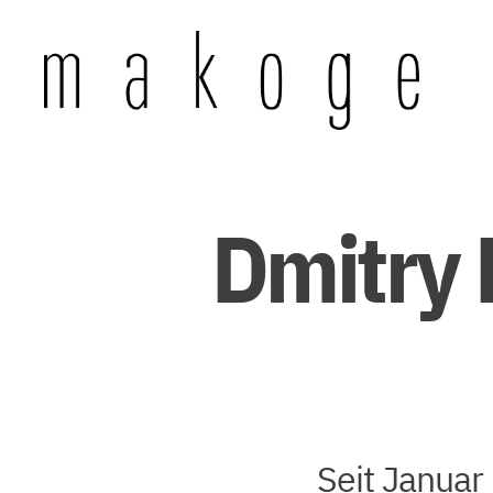
Mandolinen-
Konzertgesellschaft
Wuppertal
e.
Dmitry K
V.
Seit Januar