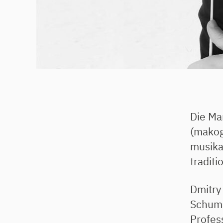
Die Ma
(makog
musikal
tradit
Dmitry 
Schuma
Profes