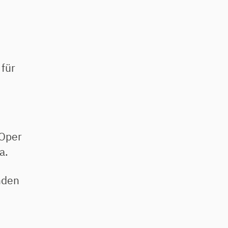
 für
 Oper
a.
nden