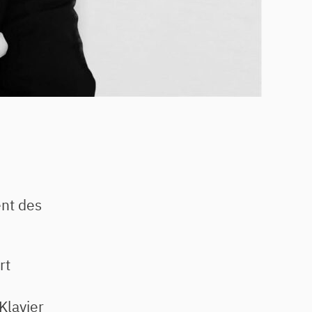
ent des
rt
Klavier