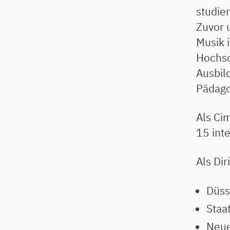
studier
Zuvor 
Musik i
Hochsc
Ausbil
Pädago
Als Ci
15 int
Als Di
Düss
Staa
Neue