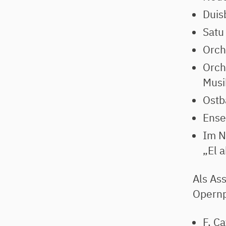
Duis
Satu
Orch
Orch
Musi
Ostb
Ense
Im N
„El 
Als As
Opernp
F. Ca