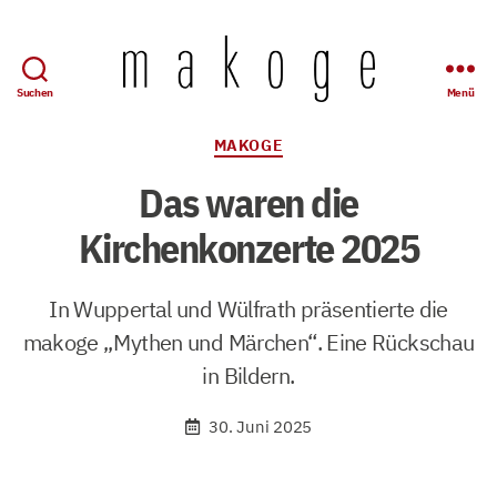
Suchen
Menü
Mandolinen-
Konzertgesellschaft
Kategorien
MAKOGE
Wuppertal
e.
Das waren die
V.
Kirchenkonzerte 2025
In Wuppertal und Wülfrath präsentierte die
makoge „Mythen und Märchen“. Eine Rückschau
in Bildern.
30. Juni 2025