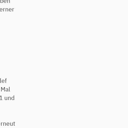
eben
erner
lef
 Mal
01 und
erneut