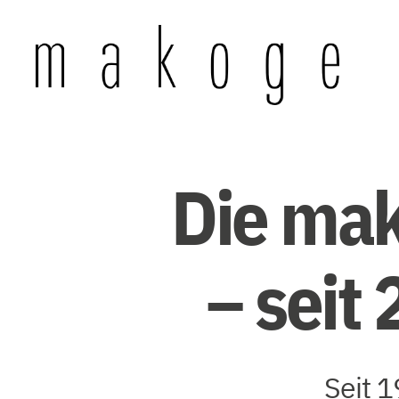
Mandolinen-
Konzertgesellschaft
Wuppertal
e.
Die mak
V.
– seit
Seit 1