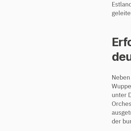
Estlan
geleite
Erf
deu
Neben 
Wupper
unter 
Orches
ausget
der bu