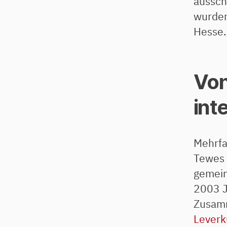
aussch
wurden
Hesse.
Von
int
Mehrfa
Tewes 
gemein
2003 J
Zusam
Leverk