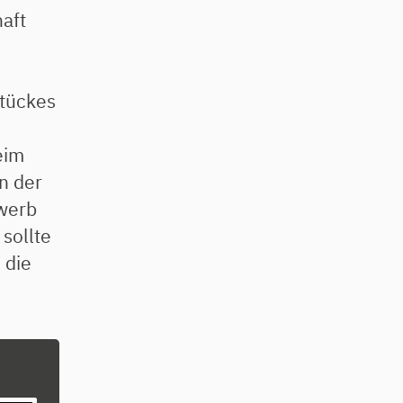
aft
Stückes
eim
n der
werb
 sollte
 die