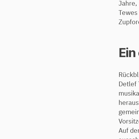
Jahre, 
Tewes 
Zupfor
Ein
Rückbl
Detlef
musikal
heraus
gemein
Vorsitz
Auf de