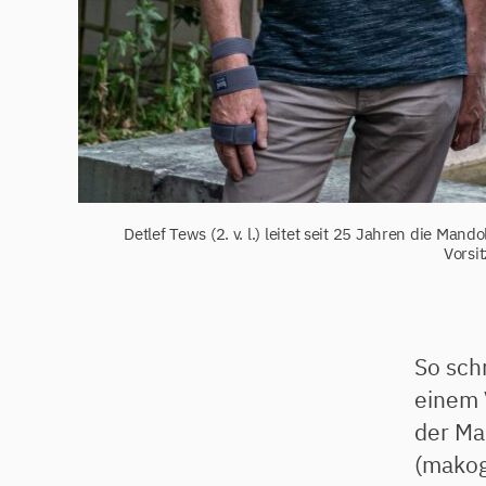
Detlef Tews (2. v. l.) leitet seit 25 Jahren die Ma
Vorsit
So sch
einem 
der Ma
(makoge