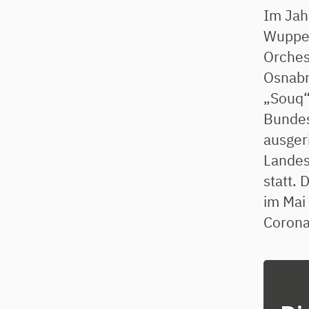
Im Jah
Wupper
Orches
Osnabr
„Souq“
Bundes
ausger
Landes
statt. 
im Mai
Coron