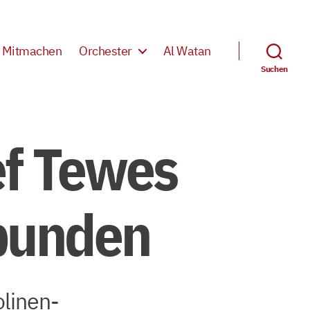
Mitmachen
Orchester
Al Watan
Suchen
ef Tewes
rbunden
olinen-