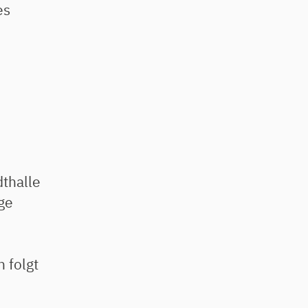
es
thalle
ge
 folgt