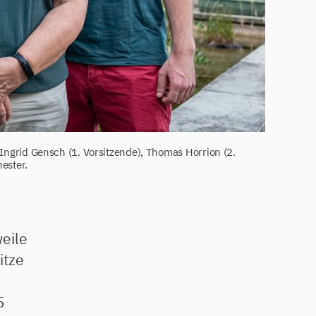
n Ingrid Gensch (1. Vorsitzende), Thomas Horrion (2.
hester.
weile
itze
5