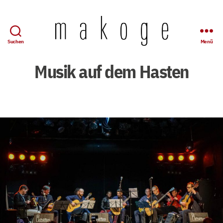
Suchen
Menü
Mandolinen-
Konzertgesellschaft
Musik auf dem Hasten
Wuppertal
e.
V.