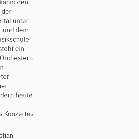
kann: den
 der
tal unter
er und dem
sikschule
steht ein
 Orchestern
en
eter
ner
ndern heute
s Konzertes
stian