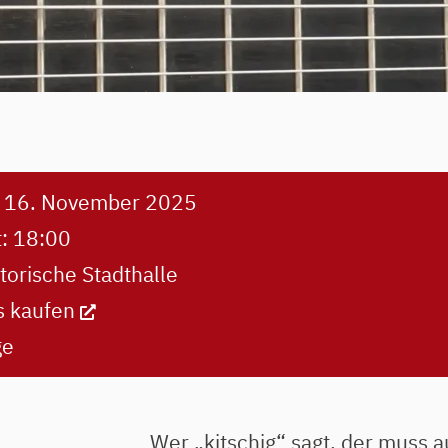
:
16. November 2025
t:
18:00
torische Stadthalle
s kaufen
ge
Wer „kitschig“ sagt, der muss 