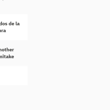
dos de la
bra
other
mitake