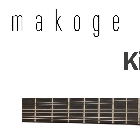
Mandolinen-
Konzertgesellschaft
K
Wuppertal
e.
V.