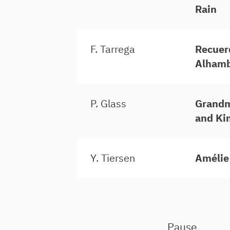
Rain
F. Tarrega
Recuer
Alham
P. Glass
Grandm
and Ki
Y. Tiersen
Amélie
Pause