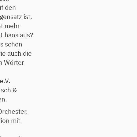
uf den
gensatz ist,
ht mehr
n Chaos aus?
os schon
ie auch die
n Wörter
e.V.
tsch &
en.
Orchester,
ion mit