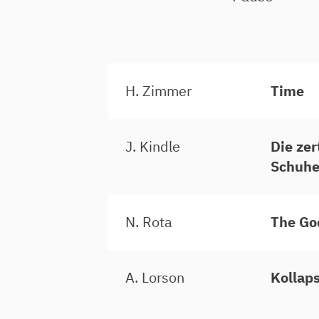
H. Zimmer
Time
J. Kindle
Die ze
Schuh
N. Rota
The Go
A. Lorson
Kollap