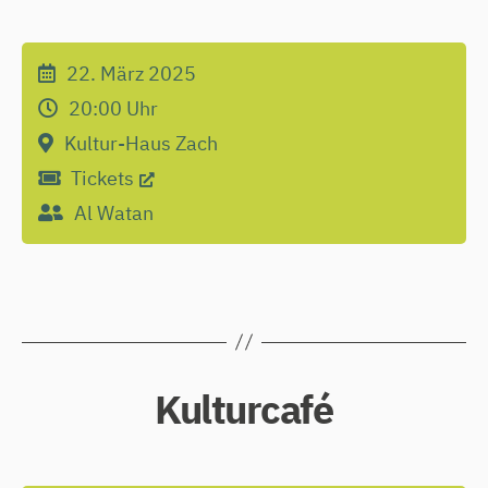
22. März 2025
20:00
Uhr
Kultur-Haus Zach
Tickets
Al Watan
Kulturcafé