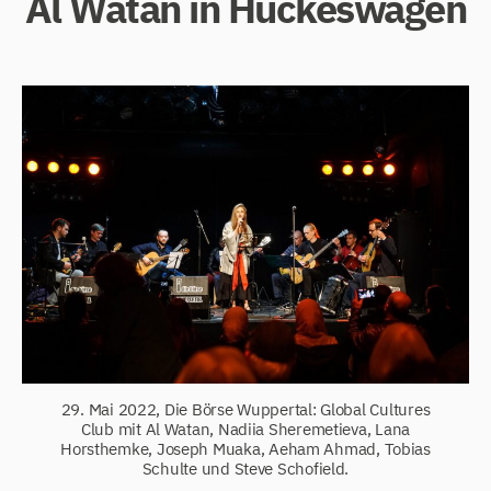
Al Watan in Hückeswagen
29. Mai 2022, Die Börse Wuppertal: Global Cultures
Club mit Al Watan, Nadiia Sheremetieva, Lana
Horsthemke, Joseph Muaka, Aeham Ahmad, Tobias
Schulte und Steve Schofield.