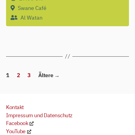
Swane Café
Al Watan
Seitennummerierung
1
2
3
Ältere
→
der
Beiträge
Kontakt
Impressum und Datenschutz
Facebook
YouTube