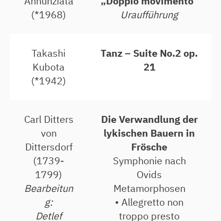
Annunziata
„Doppio movimento“
(*1968)
Uraufführung
Takashi
Tanz – Suite No.2 op.
Kubota
21
(*1942)
Carl Ditters
Die Verwandlung der
von
lykischen Bauern in
Dittersdorf
Frösche
(1739-
Symphonie nach
1799)
Ovids
Bearbeitun
Metamorphosen
g:
• Allegretto non
Detlef
troppo presto