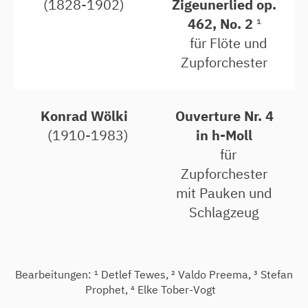
(1828-1902)
Zigeunerlied op.
462, No. 2
¹
für Flöte und
Zupforchester
Konrad Wölki
Ouverture Nr. 4
(1910-1983)
in h-Moll
für
Zupforchester
mit Pauken und
Schlagzeug
Bearbeitungen: ¹ Detlef Tewes, ² Valdo Preema, ³ Stefan
Prophet, ⁴ Elke Tober-Vogt