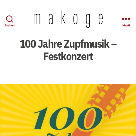
Suchen
Menü
Mandolinen-
Konzertgesellschaft
100 Jahre Zupfmusik –
Wuppertal
e.
Festkonzert
V.